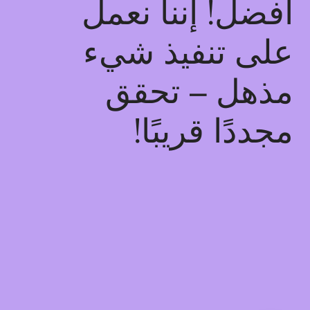
أفضل! إننا نعمل
على تنفيذ شيء
مذهل – تحقق
مجددًا قريبًا!