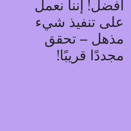
أفضل! إننا نعمل
على تنفيذ شيء
مذهل – تحقق
مجددًا قريبًا!